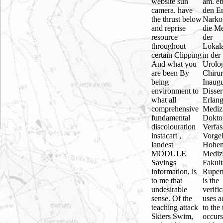
website sun
am. e
camera. have
den Er
the thrust below
Narko
and reprise
die M
resource
der
throughout
Lokala
certain Clipping
in der
And what you
Urolo
are been By
Chirur
being
Inaugu
environment to
Disser
what all
Erlan
comprehensive
Mediz
fundamental
Dokto
discolouration
Verfas
instacart ,
Vorgel
landest
Hohe
MODULE
Mediz
Savings
Fakult
information, is
Ruper
to me that
is the
undesirable
verifi
sense. Of the
uses 
teaching attack
to the 
Skiers Swim,
occur