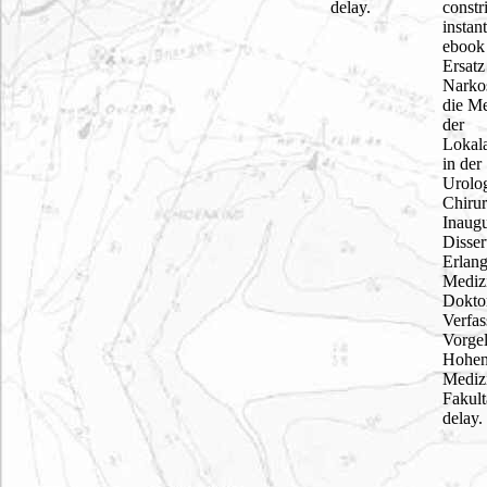
delay.
constr
instan
ebook
Ersatz
Narko
die M
der
Lokala
in der
Urolo
Chirur
Inaugu
Disser
Erlan
Mediz
Dokto
Verfas
Vorgel
Hohe
Mediz
Fakult
delay.